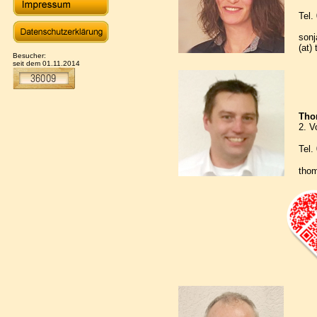
Tel.
sonj
(at)
Besucher:
seit dem 01.11.2014
Tho
2. V
Tel.
thom