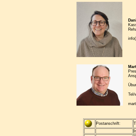
Dani
Kass
Reha
info
Mart
Pres
Ansp
Übun
Tel/
mart
Postanschrift:
T
I