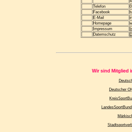
4
Telefon
0
Facebook
t
E-Mail
i
Homepage
w
Impressum
I
Datemschutz
D
Wir sind Mitglied
Deutsch
Deutscher Ol
KreisSportBu
LandesSportBund 
Märkisch
Stadtsportver