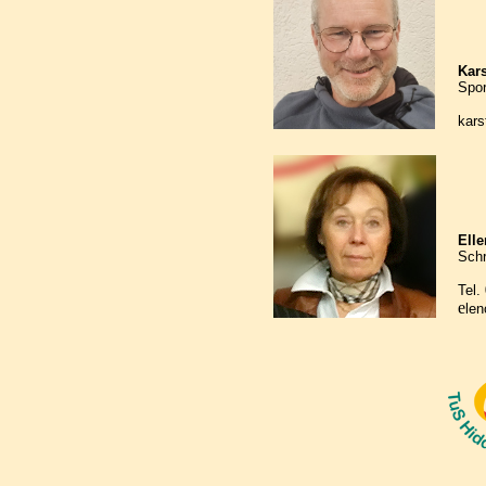
Kars
Spor
kars
Elle
Schr
Tel.
e
len